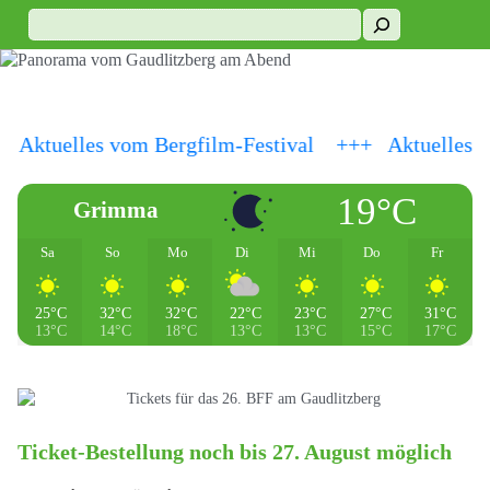
 Aktuelles vom Bergfilm-Festival +++ Aktuelles v
19°C
Grimma
Sa
So
Mo
Di
Mi
Do
Fr
25°C
32°C
32°C
22°C
23°C
27°C
31°C
13°C
14°C
18°C
13°C
13°C
15°C
17°C
Ticket-Bestellung noch bis 27. August möglich