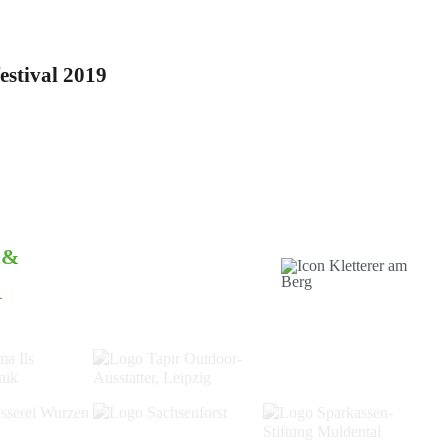
estival 2019
 &
R