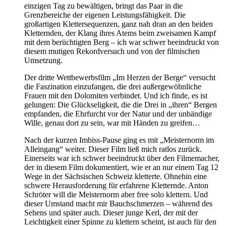
einzigen Tag zu bewältigen, bringt das Paar in die
Grenzbereiche der eigenen Leistungsfähigkeit. Die
großartigen Klettersequenzen, ganz nah dran an den beiden
Kletternden, der Klang ihres Atems beim zweisamen Kampf
mit dem berüchtigten Berg – ich war schwer beeindruckt von
diesem mutigen Rekordversuch und von der filmischen
Umsetzung.
Der dritte Wettbewerbsfilm „Im Herzen der Berge“ versucht
die Faszination einzufangen, die drei außergewöhnliche
Frauen mit den Dolomiten verbindet. Und ich finde, es ist
gelungen: Die Glückseligkeit, die die Drei in „ihren“ Bergen
empfanden, die Ehrfurcht vor der Natur und der unbändige
Wille, genau dort zu sein, war mit Händen zu greifen…
Nach der kurzen Imbiss-Pause ging es mit „Meisternorm im
Alleingang“ weiter. Dieser Film ließ mich ratlos zurück.
Einerseits war ich schwer beeindruckt über den Filmemacher,
der in diesem Film dokumentiert, wie er an nur einem Tag 12
Wege in der Sächsischen Schweiz kletterte. Ohnehin eine
schwere Herausforderung für erfahrene Kletternde. Anton
Schröter will die Meisternorm aber free solo klettern. Und
dieser Umstand macht mir Bauchschmerzen – während des
Sehens und später auch. Dieser junge Kerl, der mit der
Leichtigkeit einer Spinne zu klettern scheint, ist auch für den