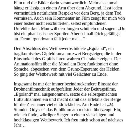
Film und die Bilder darin verantwortlich. Mehr als einmal
hängt er lässig an einem Arm über dem Abgrund, lässt jeden
vermeintlich natürlichen Respekt vor dem Berg, ja dem Tod
vermissen. Auch sein Kommentar im Film zeugt für mich von
einer bisher nicht erschütterten, selbst empfundenen
Unfehlbarkeit. Man will den Jungen schütteln und sagen: „Du
bist ein phantastischer Sportler. Aber schnall Dich gefälligst
an. Denn irgendwann fällt jeder mal…“
Den Abschluss des Wettbewerbs bildete „Egoland“, ein
tragikomisches Gipfeldrama um zwei Bergsteiger, die in der
Einsamkeit des Gipfels ihren wahren Charakter zeigen. Der
Animationsfilm über die Moral am Berg funktioniert ohne
Sprache, abgesehen von dem Grunz-Esperanto der Helden.
So ging der Wettbewerb mit viel Gelächter zu Ende.
Insgesamt ist mir der immer beeindruckendere Einsatz der
Drohnenfilmtechnik aufgefallen: Jeder der Beitragsfilme,
„Egoland“ mal ausgenommen, setzte die selbstgemachten
Luftaufnahmen ein und macht damit das Erlebnis der Berge
für die Zuschauer viel eindrücklicher. Am Ende hat „24
Stunden Odysee“ das Publikum am meisten überzeugt. Ein,
wie ich finde, würdiger Sieger in einem vielseitigen und
hochklassigen Wettbewerb. Ich freu mich schon auf nächstes
Jahr…