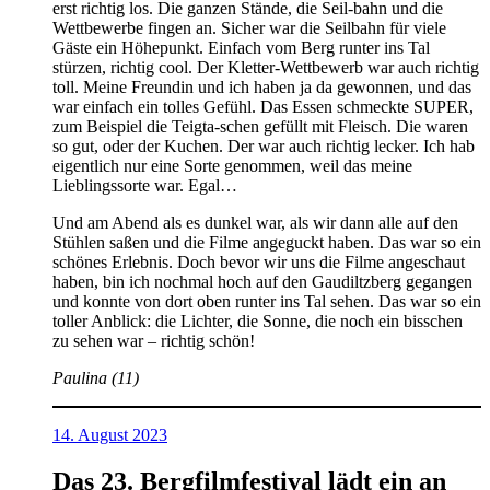
erst richtig los. Die ganzen Stände, die Seil-bahn und die
Wettbewerbe fingen an. Sicher war die Seilbahn für viele
Gäste ein Höhepunkt. Einfach vom Berg runter ins Tal
stürzen, richtig cool. Der Kletter-Wettbewerb war auch richtig
toll. Meine Freundin und ich haben ja da gewonnen, und das
war einfach ein tolles Gefühl. Das Essen schmeckte SUPER,
zum Beispiel die Teigta-schen gefüllt mit Fleisch. Die waren
so gut, oder der Kuchen. Der war auch richtig lecker. Ich hab
eigentlich nur eine Sorte genommen, weil das meine
Lieblingssorte war. Egal…
Und am Abend als es dunkel war, als wir dann alle auf den
Stühlen saßen und die Filme angeguckt haben. Das war so ein
schönes Erlebnis. Doch bevor wir uns die Filme angeschaut
haben, bin ich nochmal hoch auf den Gaudiltzberg gegangen
und konnte von dort oben runter ins Tal sehen. Das war so ein
toller Anblick: die Lichter, die Sonne, die noch ein bisschen
zu sehen war – richtig schön!
Paulina (11)
14. August 2023
Das 23. Bergfilmfestival lädt ein an