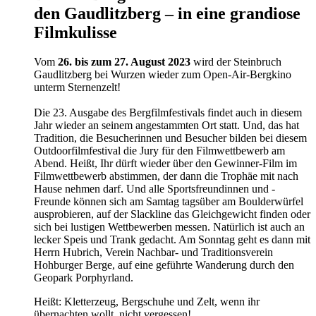
den Gaudlitzberg – in eine grandiose
Filmkulisse
Vom
26. bis zum 27. August 2023
wird der Steinbruch
Gaudlitzberg bei Wurzen wieder zum Open-Air-Bergkino
unterm Sternenzelt!
Die 23. Ausgabe des Bergfilmfestivals findet auch in diesem
Jahr wieder an seinem angestammten Ort statt. Und, das hat
Tradition, die Besucherinnen und Besucher bilden bei diesem
Outdoorfilmfestival die Jury für den Filmwettbewerb am
Abend. Heißt, Ihr dürft wieder über den Gewinner-Film im
Filmwettbewerb abstimmen, der dann die Trophäe mit nach
Hause nehmen darf. Und alle Sportsfreundinnen und -
Freunde können sich am Samtag tagsüber am Boulderwürfel
ausprobieren, auf der Slackline das Gleichgewicht finden oder
sich bei lustigen Wettbewerben messen. Natürlich ist auch an
lecker Speis und Trank gedacht. Am Sonntag geht es dann mit
Herrn Hubrich, Verein Nachbar- und Traditionsverein
Hohburger Berge, auf eine geführte Wanderung durch den
Geopark Porphyrland.
Heißt: Kletterzeug, Bergschuhe und Zelt, wenn ihr
übernachten wollt, nicht vergessen!