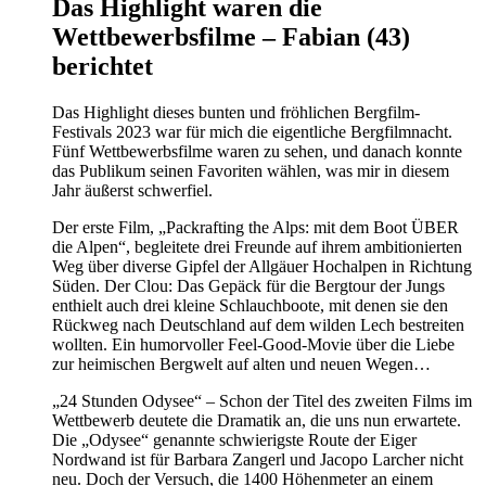
Das Highlight waren die
Wettbewerbsfilme – Fabian (43)
berichtet
Das Highlight dieses bunten und fröhlichen Bergfilm-
Festivals 2023 war für mich die eigentliche Bergfilmnacht.
Fünf Wettbewerbsfilme waren zu sehen, und danach konnte
das Publikum seinen Favoriten wählen, was mir in diesem
Jahr äußerst schwerfiel.
Der erste Film, „Packrafting the Alps: mit dem Boot ÜBER
die Alpen“, begleitete drei Freunde auf ihrem ambitionierten
Weg über diverse Gipfel der Allgäuer Hochalpen in Richtung
Süden. Der Clou: Das Gepäck für die Bergtour der Jungs
enthielt auch drei kleine Schlauchboote, mit denen sie den
Rückweg nach Deutschland auf dem wilden Lech bestreiten
wollten. Ein humorvoller Feel-Good-Movie über die Liebe
zur heimischen Bergwelt auf alten und neuen Wegen…
„24 Stunden Odysee“ – Schon der Titel des zweiten Films im
Wettbewerb deutete die Dramatik an, die uns nun erwartete.
Die „Odysee“ genannte schwierigste Route der Eiger
Nordwand ist für Barbara Zangerl und Jacopo Larcher nicht
neu. Doch der Versuch, die 1400 Höhenmeter an einem